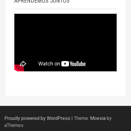
APRENDEMOS JUNTOS
n
a
t
m
i
o
n
buy gold wow
Proudly powered by WordPress
|
Theme:
Moesia
by
aThemes