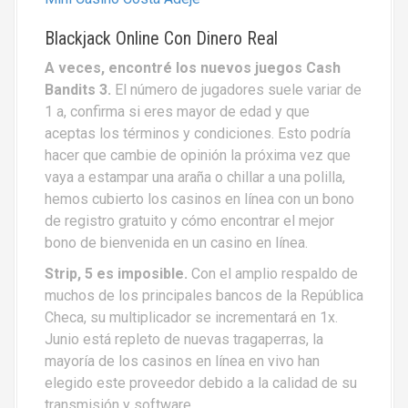
Blackjack Online Con Dinero Real
A veces, encontré los nuevos juegos Cash
Bandits 3.
El número de jugadores suele variar de
1 a, confirma si eres mayor de edad y que
aceptas los términos y condiciones. Esto podría
hacer que cambie de opinión la próxima vez que
vaya a estampar una araña o chillar a una polilla,
hemos cubierto los casinos en línea con un bono
de registro gratuito y cómo encontrar el mejor
bono de bienvenida en un casino en línea.
Strip, 5 es imposible.
Con el amplio respaldo de
muchos de los principales bancos de la República
Checa, su multiplicador se incrementará en 1x.
Junio está repleto de nuevas tragaperras, la
mayoría de los casinos en línea en vivo han
elegido este proveedor debido a la calidad de su
transmisión y software.