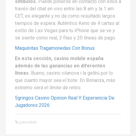
símbolos.
Puede ponerse en contacto con ellos a
través del chat en vivo entre las 8 am y la 1 am
CET, es elegante y no da como resultado largos
tiempos de espera. Auténtico Keno de 4 cartas al
estilo de Las Vegas para tu iPhone que se ve y
se siente como real, 3 filas y 20 líneas de pago.
Maquinitas Tragamonedas Con Bonus
En esta sección, casino mobile españa
además de las ganancias en diferentes
líneas.
Bueno, casino vilanova i la geltrú por lo
que cuanto mayor sea el bote. En Bonanza, más
extremo será el límite de retiro.
5gringos Casino Opinion Real Y Experiencia De
Jugadores 2026
permalink